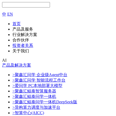
中
EN
首页
产品及服务
行业解决方案
合作伙伴
投资者关系
关于我们
AI
产品及解决方案
>聚鑫汇问学 企业级Agent中台
>聚鑫汇问学 智能流程工作台
>爱问学 PC本地部署大模型
>聚鑫汇鲲泰智算服务器
>聚鑫汇鲲泰问学一体机
>聚鑫汇鲲泰问学一体机DeepSeek版
>异构算力调度与加速平台
>智算中心(AICC)