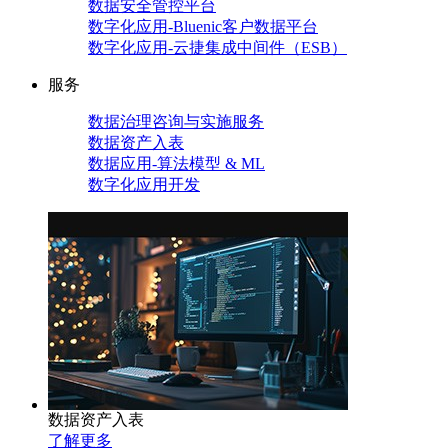
数据安全管控平台
数字化应用-Bluenic客户数据平台
数字化应用-云捷集成中间件（ESB）
服务
数据治理咨询与实施服务
数据资产入表
数据应用-算法模型 & ML
数字化应用开发
数据资产入表
了解更多